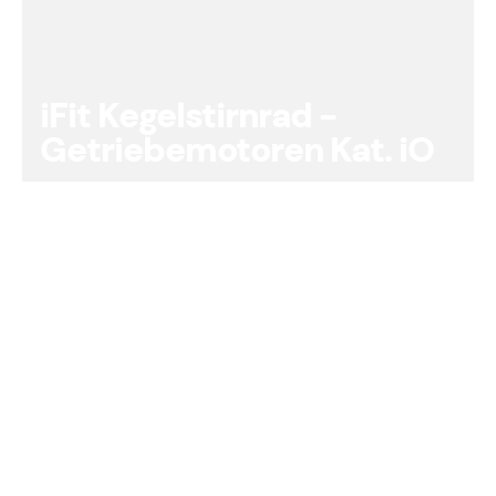
iFit Kegelstirnrad -
Getriebemotoren Kat. iO
Anzeigen
iFit Koaxial -