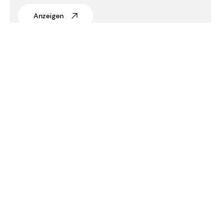
Anzeigen
Stirnradgetriebe-
motoren Kat. H
Anzeigen