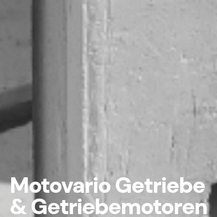
Motovario Getriebe
& Getriebemotoren