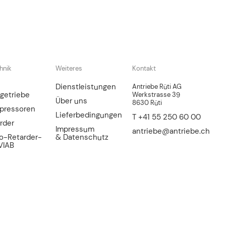
hnik
Weiteres
Kontakt
Dienstleistungen
Antriebe Rüti AG
getriebe
Werkstrasse 39
Über uns
8630 Rüti
pressoren
Lieferbedingungen
T +41 55 250 60 00
rder
Impressum
antriebe@antriebe.ch
bo-Retarder-
& Datenschutz
VIAB