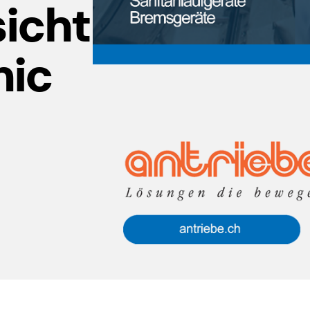
icht
nic